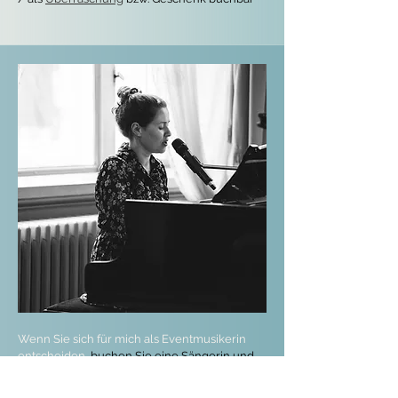
Wenn Sie sich für mich als Eventmusikerin
entscheiden,
buchen Sie eine Sängerin und
Pianistin in einem, die ein großes gemischtes
Repertoire
sowie hochwertiges Equipment