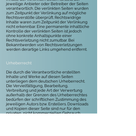
jeweilige Anbieter oder Betreiber der Seiten
verantwortlich. Die verlinkten Seiten wurden
zum Zeitpunkt der Verlinkung auf mögliche
Rechtsverstöße überprüft. Rechtswidrige
Inhalte waren zum Zeitpunkt der Verlinkung
nicht erkennbar. Eine permanente inhaltliche
Kontrolle der verlinkten Seiten ist jedoch
ohne konkrete Anhaltspunkte einer
Rechtsverletzung nicht zumutbar. Bei
Bekanntwerden von Rechtsverletzungen
werden derartige Links umgehend entfernt.
Urheberrecht
Die durch die Verantwortliche erstellten
Inhalte und Werke auf diesen Seiten
unterliegen dem deutschen Urheberrecht.
Die Vervielfältigung, Bearbeitung,
Verbreitung und jede Art der Verwertung
außerhalb der Grenzen des Urheberrechtes
bedürfen der schriftlichen Zustimmung des
jeweiligen Autors bzw. Erstellers. Downloads
und Kopien dieser Seite sind nur für den
privaten, nicht kommerziellen Gebrauch
gestattet. Soweit die Inhalte auf dieser Seite
nicht von der Betreiberin der Seite erstellt
wurden, werden die Urheberrechte Dritter
beachtet. Insbesondere werden
Inhalte Dritter
als solche gekennzeichnet
. Sollten Sie