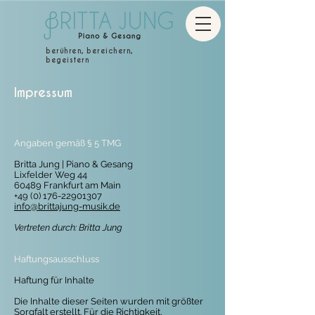
berühren, bereichern,
begeistern
Impressum
Angaben gemäß § 5 TMG
Britta Jung | Piano & Gesang
Lixfelder Weg 44
60489 Frankfurt am Main
+49 (0) 176-22901307
info@brittajung-musik.de
Vertreten durch: Britta Jung
Haftungsausschluss
Haftung für Inhalte
Die Inhalte dieser Seiten wurden mit größter
Sorgfalt erstellt. Für die Richtigkeit,