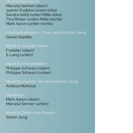
Hochzeitssängerin
Marcela Senner (oben)
Jasmin Pustelni (unten links)
Sandra Seibt (unten Mitte links)
Tina Rösler (unten Mitte rechts)
Mark Aaron (unten rechts)
Hochzeitssängerin - Euer persönlicher Song
Daniel Klantke
Musik für private Feiern
Fredster (oben)
S. Lang (unten)
​Musik für Firmenfeiern
Philippe Schwarz (oben)
Philippe Schwarz (unten)
Musik für Events - Ihr persönlicher Song
Andrea Mühleck
Feedback
Mark Aaron (oben)
Marcela Senner (unten)
Musik in Zeiten von Corona
Simon Jung