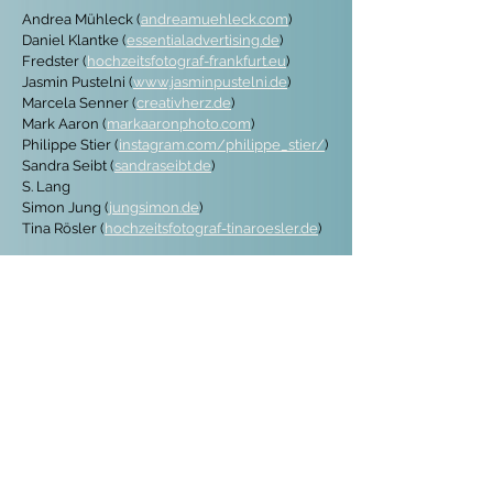
Andrea Mühleck (
andreamuehleck.com
)
Daniel Klantke (
essentialadvertising.de
)
Fredster (
hochzeitsfotograf-frankfurt.eu
)
Jasmin Pustelni (
www.jasminpustelni.de
)
Marcela Senner (
creativherz.de
)
Mark Aaron (
markaaronphoto.com
)
Philippe Stier (
instagram.com/philippe_stier/
)
Sandra Seibt (
sandraseibt.de
)
S. Lang
Simon Jung (
jungsimon.de
)
Tina Rösler (
hochzeitsfotograf-tinaroesler.de
)
Ich bedanke mich bei den lieben Kolleg*innen für
die schönen Fotos aus Portraitfotografie und
Hochzeitsfotografie sowie für die freundliche
Genehmigung der Nutzung derselben!
Social Media