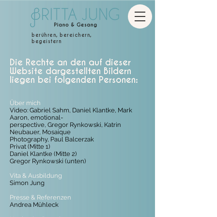
berühren, bereichern,
begeistern
Die Rechte an den auf dieser
Website dargestellten Bildern
liegen bei folgenden Personen:
Über mich
Video: Gabriel Sahm, Daniel Klantke, Mark
Aaron, emotional-
perspective, Gregor Rynkowski, Katrin
Neubauer, Mosaique
Photography, Paul Balcerzak
Privat (Mitte 1)
Daniel Klantke (Mitte 2)
Gregor Rynkowski (unten)
Vita & Ausbildung
Simon Jung
Presse & Referenzen
Andrea Mühleck