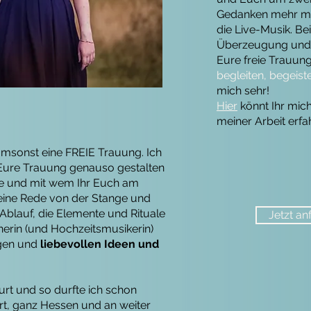
Gedanken mehr ma
die Live-Musik. B
Überzeugung und L
Eure freie Trauu
begleiten, begeist
mich sehr!
Hier
könnt Ihr mic
meiner Arbeit erfa
umsonst eine FREIE Trauung. Ich
 Eure Trauung genauso gestalten
e und mit wem Ihr Euch am
 keine Rede von der Stange und
Ablauf, die Elemente und Rituale
Jetzt an
nerin (und Hochzeitsmusikerin)
tigen und
liebevollen Ideen und
kfurt und so durfte ich schon
urt, ganz Hessen und an weiter