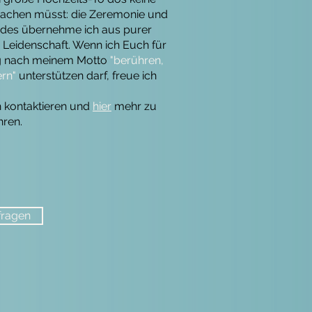
chen müsst: die Zeremonie und
eides übernehme ich aus purer
eidenschaft. Wenn ich Euch für
ng nach meinem Motto
"berühren,
ern"
unterstützen darf, freue ich
h kontaktieren und
hier
mehr zu
hren.
fragen