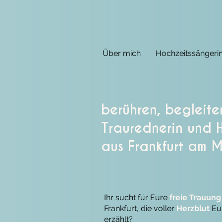
Über mich
Hochzeitssängeri
berühren, begleite
Traurednerin und H
aus Frankfurt am 
Ihr sucht für Eure
freie Trauung
Frankfurt, die voller
Herzblut
Eur
erzählt?