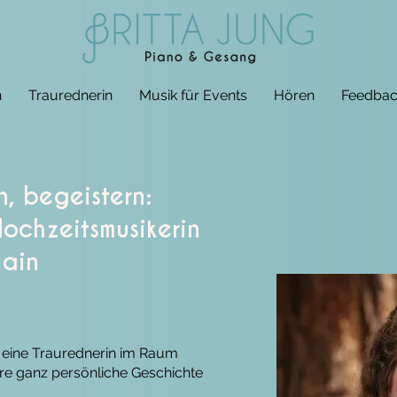
n
Traurednerin
Musik für Events
Hören
Feedbac
n, begeistern:
ochzeitsmusikerin
Main
eine Traurednerin im Raum
e ganz persönliche Geschichte