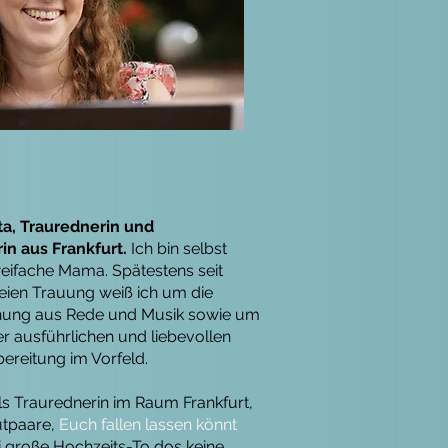
tta, Traurednerin und
n aus Frankfurt.
Ich bin selbst
weifache Mama. Spätestens seit
reien Trauung weiß ich um die
ung aus Rede und Musik sowie um
ner ausführlichen und liebevollen
ereitung im Vorfeld.
ls Traurednerin im Raum Frankfurt,
autpaare,
Euch fallen lassen könnt
große Hochzeits-To dos keine