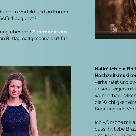
ie Euch im Vorfeld und an Eurem
efühl begleitet?
auung über eine
Zeremonie aus
n Britta, maßgeschneidert für
Hallo! Ich bin Bri
Hochzeitsmusikeri
verheiratet und z
unserer eigenen f
wunderbare Misch
die Wichtigkeit ei
Beratung und Vorb
Ich wünsche mir a
dass Ihr, liebe Br
und Euch um zwei 