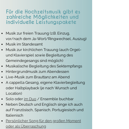
Für die Hochzeitsmusik gibt es
zahlreiche Möglichkeiten und
individuelle Leistungspakete
Musik zur freien Trauung (z.B. Einzug,
vor/nach dem Ja-Wort/Ringwechsel, Auszug)
Musik im Standesamt
Musik zur kirchlichen Trauung (auch Orgel-
und Klavierspiel sowie Begleitung des
Gemeindegesangs sind möglich)
Musikalische Begleitung des Sektempfangs
Hintergrundmusik zum Abendessen
Live-Musik zum Brauttanz am Abend
A cappella Gesang, eigene Klavierbegleitung
oder Halbplayback (je nach Wunsch und
Location)
Solo oder
im Duo
/ Ensemble buchbar
Neben Deutsch und Englisch singe ich auch
auf Französisch, Spanisch, Portugiesisch und
Italienisch
Persönlicher Song für den großen Moment
oder als Überraschung