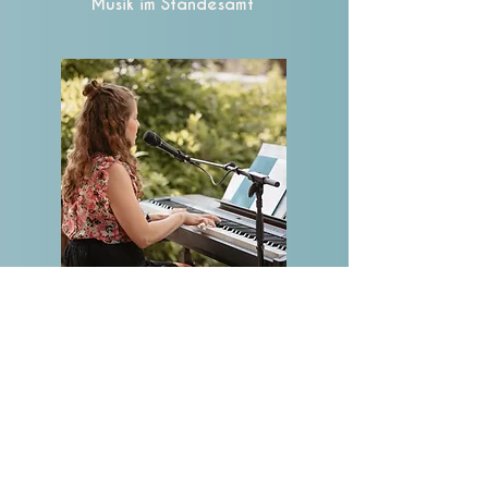
Musik im Standesamt
Musik zum Sektempfang
Im Vorfeld lernen wir uns persönlich kennen
und besprechen individuelle Wünsche. Gerne
studiere ich Eure Wunschsongs
ein oder
komponiere auf Wunsch einen ganz
persönlichen Song für Euer Ja-Wort
!
Ich bringe mein hochwertiges Equipment