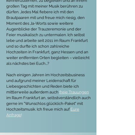
kennenzulernen, zu begleiten und an ihrem
großen Tag mit meiner Musik berühren zu
dürfen. Jedes Mal fiebere ich mit den
Brautpaaren mit und freue mich riesig, den
Moment des Ja-Worts sowie weitere
Augenblicke der Trauzeremonie und der
Feier musikalisch zu untermalen. Ich selbst
lebe und arbeite seit 2011 im Raum Frankfurt
und so durfte ich schon zahlreiche
Hochzeiten in Frankfurt, ganz Hessen und an
weiter entfernten Orten begleiten – vielleicht
als nächstes bei Euch...?
Nach einigen Jahren im Hochzeitsbusiness
und aufgrund meiner Leidenschaft für
Liebesgeschichten und Reden biete ich
mittlerweile außerdem auch
freie Trauungen
im Raum Frankfurt an, selbstverständlich auch
gerne im "Wunschlos glücklich-Paket" mit
Hochzeitsmusik. Ich freue mich auf
Eure
Anfrage
!