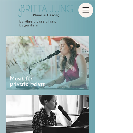
berühren, bereichern,
begeistern
Musik für
private Feiern