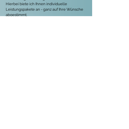
Hierbei biete ich Ihnen individuelle
Leistungspakete an - ganz auf Ihre Wünsche
abgestimmt.
Als
Sahnehäubchen
kann ich Ihren
persönlichen Song für Sie im Studio
aufnehmen, sodass Sie (oder die beschenkte
Person) die Erinnerung für immer in Händen
halten und auf CD sowie unterwegs als MP3-
Datei stets anhören und genießen können!
Beispiele persönlicher Songs finden Sie
hier.
Jetzt anfragen
Social Media
Impressum