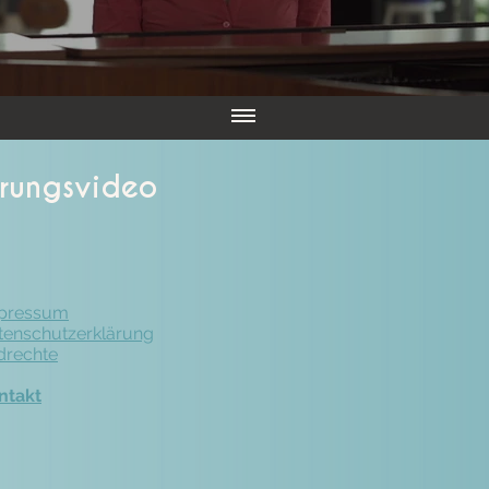
hrungsvideo
pressum
tenschutzerklärung
ldrechte
ntakt