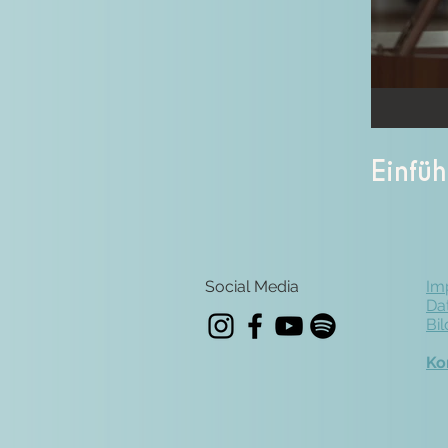
Einfü
Social Media
Im
Da
Bi
Ko