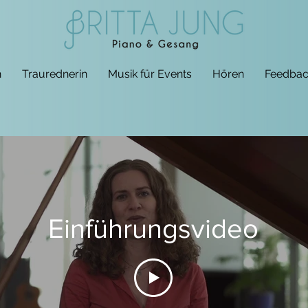
n
Traurednerin
Musik für Events
Hören
Feedbac
Einführungsvideo