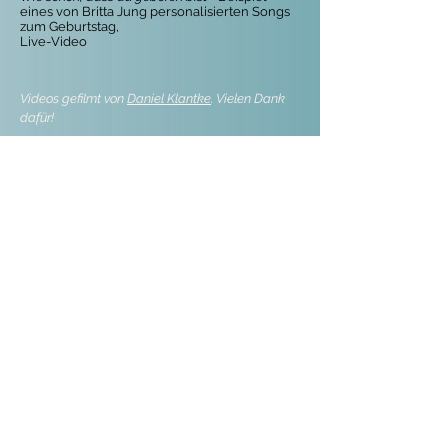
eines von Britta Jung personalisierten Songs
zum Geburtstag,
Live-Video
Videos gefilmt von
Daniel Klantke
. Vielen Dank
dafür!
Jetzt anfragen
Social Media
Impressum
Datenschutzerklärung
Bildrechte
Kontakt