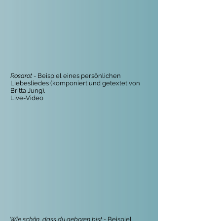
Rosarot
- Beispiel eines persönlichen
Liebesliedes (komponiert und getextet von
Britta Jung),
Live-Video
Wie schön, dass du geboren bist -
Beispiel